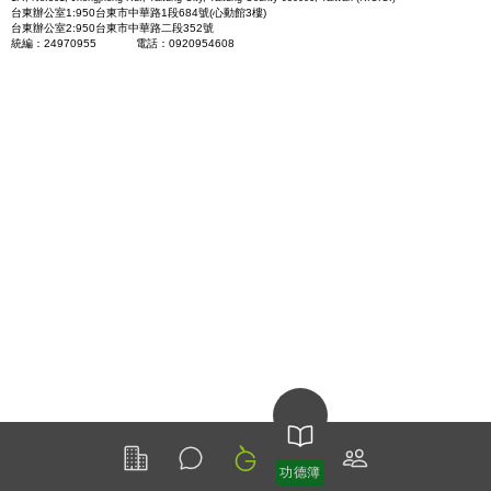
台東辦公室1:950台東市中華路1段684號(心動館3樓)
台東辦公室2:950台東市中華路二段352號
統編：24970955 電話：0920954608
功德簿