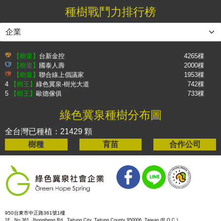
種樹戰鬥力排行榜
【樹皇】
台新金控
4265棵
【樹皇】
國泰人壽
2000棵
【樹皇】
聯合線上倡議家
1953棵
4
【樹王】
綠色冀泉-樹光大道
742棵
5
【樹王】
歐德傢俱
733棵
綠色冀泉種樹分布圖
全台灣已種植：21429 顆
樹種
育苗
合作公司
950台東市中正路361號1樓
1F., No.361, Jhongjheng Rd., Taitung City, Taitung County 950006, Taiwan (R.O.C.)